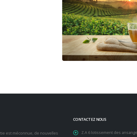
CONTACTEZ NOUS
Z.A 6 lotissement des ansang
rtie est méconnue, de nouvelles