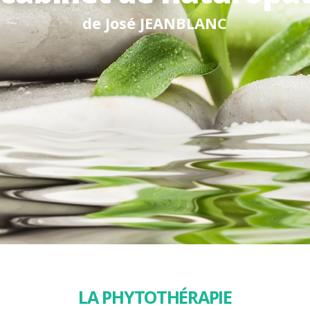
d
e
J
o
s
é
J
E
A
N
B
L
A
N
C
LA PHYTOTHÉRAPIE