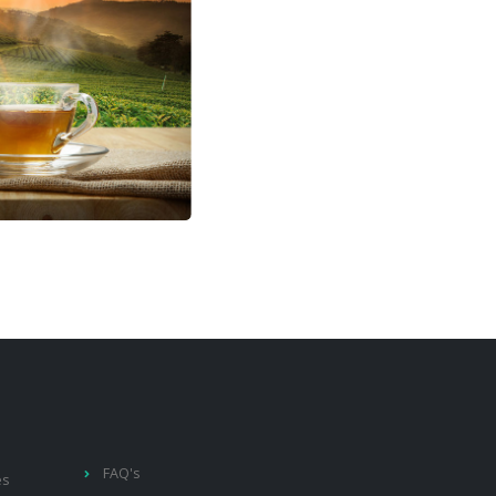
FAQ's
es